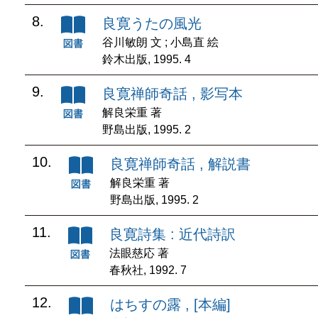
8.
良寛うたの風光
谷川敏朗 文 ; 小島直 絵
鈴木出版, 1995. 4
9.
良寛禅師奇話 , 影写本
解良栄重 著
野島出版, 1995. 2
10.
良寛禅師奇話 , 解説書
解良栄重 著
野島出版, 1995. 2
11.
良寛詩集 : 近代詩訳
法眼慈応 著
春秋社, 1992. 7
12.
はちすの露 , [本編]