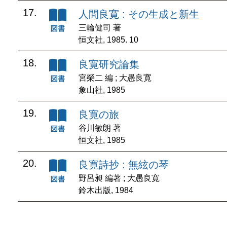
17.
人間良寛 : その生成と新生
三輪健司 著
恒文社, 1985. 10
18.
良寛研究論集
宮榮二 編 ; 大愚良寛
象山社, 1985
19.
良寛の旅
谷川敏朗 著
恒文社, 1985
20.
良寛詩抄 : 無絃の琴
野呂昶 編著 ; 大愚良寛
鈴木出版, 1984