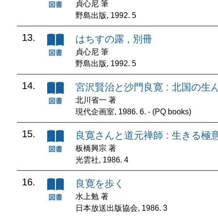
貞心尼 筆
野島出版, 1992. 5
13.
はちすの露 , 別冊
貞心尼 筆
野島出版, 1992. 5
14.
宮沢賢治と沙門良寛 : 北国の生
北川省一 著
現代企画室, 1986. 6. - (PQ books)
15.
良寛さんと道元禅師 : 生きる極
板橋興宗 著
光雲社, 1986. 4
16.
良寛を歩く
水上勉 著
日本放送出版協会, 1986. 3