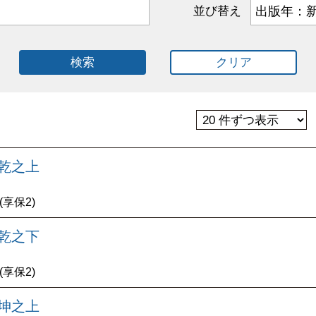
並び替え
検索
クリア
 乾之上
7(享保2)
 乾之下
7(享保2)
 坤之上