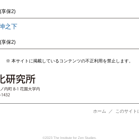
7(享保2)
 坤之下
7(享保2)
※ 本サイトに掲載しているコンテンツの不正利用を禁止します。
ホーム
／
このサイト
©2023 The Institute for Zen Studies.