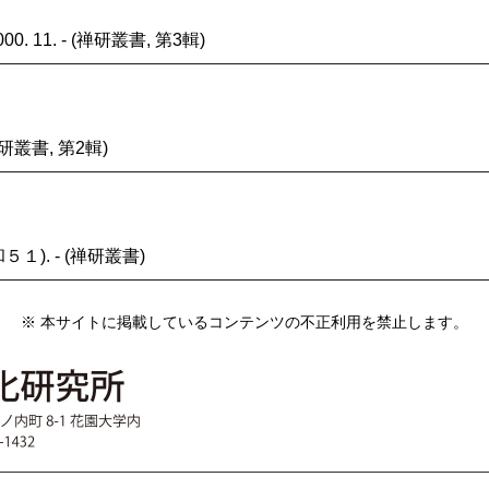
 11. - (禅研叢書, 第3輯)
(禅研叢書, 第2輯)
和５１). - (禅研叢書)
※ 本サイトに掲載しているコンテンツの不正利用を禁止します。