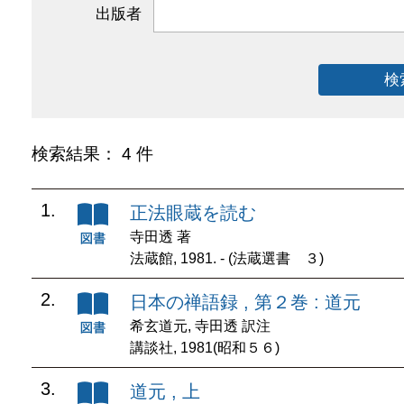
出版者
検
検索結果： 4 件
1.
正法眼蔵を読む
寺田透 著
法蔵館, 1981. - (法蔵選書 ３)
2.
日本の禅語録 , 第２巻 : 道元
希玄道元, 寺田透 訳注
講談社, 1981(昭和５６)
3.
道元 , 上