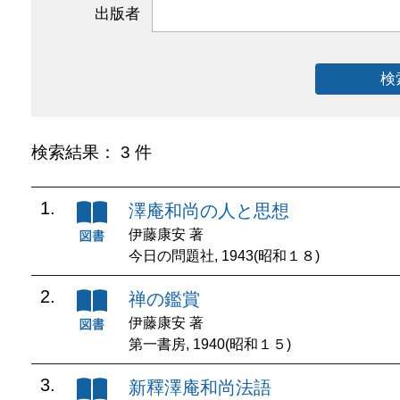
出版者
検
検索結果： 3 件
1.
澤庵和尚の人と思想
伊藤康安 著
今日の問題社, 1943(昭和１８)
2.
禅の鑑賞
伊藤康安 著
第一書房, 1940(昭和１５)
3.
新釋澤庵和尚法語