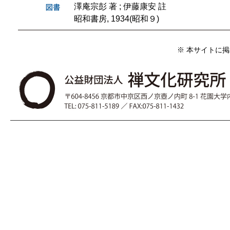
澤庵宗彭 著 ; 伊藤康安 註
昭和書房, 1934(昭和９)
※ 本サイトに