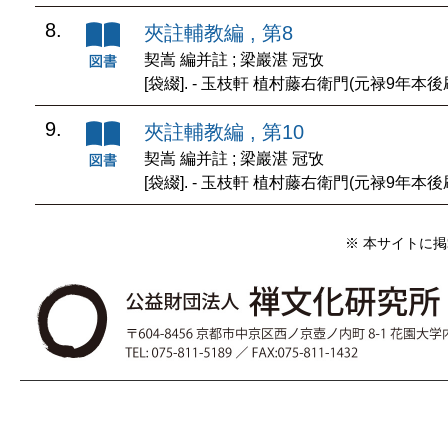
8.
夾註輔教編 , 第8
契嵩 編并註 ; 梁巖湛 冠攷
[袋綴]. - 玉枝軒 植村藤右衛門(元禄9年本後
9.
夾註輔教編 , 第10
契嵩 編并註 ; 梁巖湛 冠攷
[袋綴]. - 玉枝軒 植村藤右衛門(元禄9年本後
※ 本サイトに