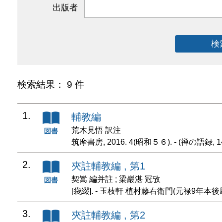
出版者
検
検索結果： 9 件
1.
輔教編
荒木見悟 訳注
筑摩書房, 2016. 4(昭和５６). - (禅の語録, 1
2.
夾註輔教編 , 第1
契嵩 編并註 ; 梁巖湛 冠攷
[袋綴]. - 玉枝軒 植村藤右衛門(元禄9年本後
3.
夾註輔教編 , 第2