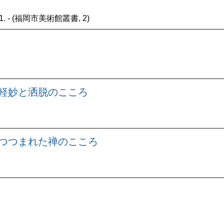
. - (福岡市美術館叢書, 2)
 軽妙と洒脱のこころ
につつまれた禅のこころ