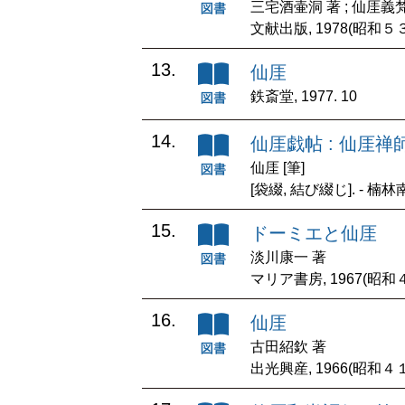
三宅酒壷洞 著 ; 仙厓義
文献出版, 1978(昭和５３
13.
仙厓
鉄斎堂, 1977. 10
14.
仙厓戯帖 : 仙厓禅
仙厓 [筆]
[袋綴, 結び綴じ]. - 楠林南
15.
ドーミエと仙厓
淡川康一 著
マリア書房, 1967(昭和
16.
仙厓
古田紹欽 著
出光興産, 1966(昭和４１