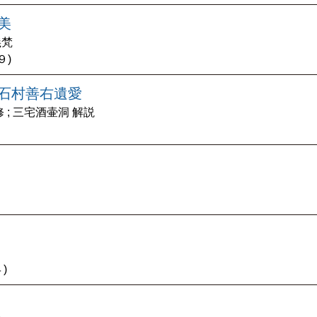
美
義梵
９)
 石村善右遺愛
 ; 三宅酒壷洞 解説
)