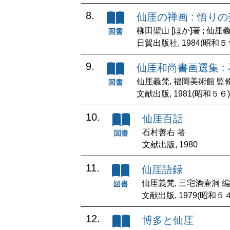
8.
仙厓の禅画 : 悟りの
柳田聖山 [ほか]著 ; 仙厓
日貿出版社, 1984(昭和５
9.
仙厓和尚書画選集 :
仙厓義梵, 福岡美術館 監修
文献出版, 1981(昭和５６)
10.
仙厓百話
石村善右 著
文献出版, 1980
11.
仙厓語録
仙厓義梵, 三宅酒壷洞 編
文献出版, 1979(昭和５４
12.
博多と仙厓