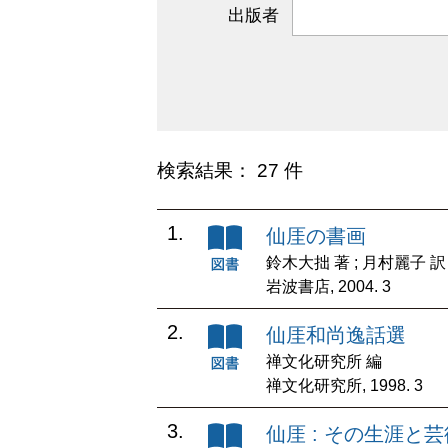
出版者
検索結果： 27 件
1.
仙厓の書画
鈴木大拙 著 ; 月村麗子 訳
岩波書店, 2004. 3
2.
仙厓和尚逸話選
禅文化研究所 編
禅文化研究所, 1998. 3
3.
仙厓 : その生涯と芸