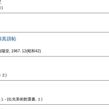
梵
)
師真蹟帖
陽堂, 1967. 12(昭和42)
４２)
). - (出光美術館選書, １)