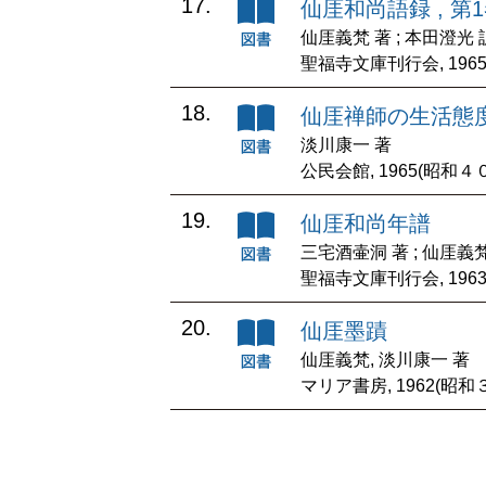
17.
仙厓和尚語録 , 第
仙厓義梵 著 ; 本田澄光
聖福寺文庫刊行会, 1965. 
18.
仙厓禅師の生活態
淡川康一 著
公民会館, 1965(昭和４
19.
仙厓和尚年譜
三宅酒壷洞 著 ; 仙厓義
聖福寺文庫刊行会, 1963. 
20.
仙厓墨蹟
仙厓義梵, 淡川康一 著
マリア書房, 1962(昭和