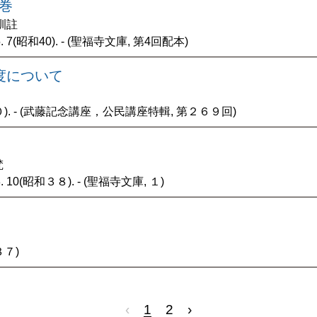
1巻
 訓註
7(昭和40). - (聖福寺文庫, 第4回配本)
度について
０). - (武藤記念講座，公民講座特輯, 第２６９回)
梵
10(昭和３８). - (聖福寺文庫, １)
３７)
‹
1
2
›