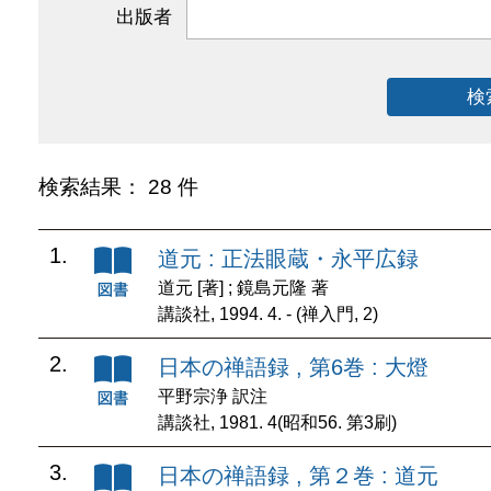
出版者
検
検索結果： 28 件
1.
道元 : 正法眼蔵・永平広録
道元 [著] ; 鏡島元隆 著
講談社, 1994. 4. - (禅入門, 2)
2.
日本の禅語録 , 第6巻 : 大燈
平野宗浄 訳注
講談社, 1981. 4(昭和56. 第3刷)
3.
日本の禅語録 , 第２巻 : 道元