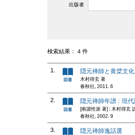
出版者
検索結果： 4 件
1.
隠元禅師と黄檗文化
木村得玄 著
春秋社, 2011. 6
2.
隠元禅師年譜 : 現
[南源性派 著] ; 木村得玄 
春秋社, 2002. 9
3.
隠元禅師逸話選