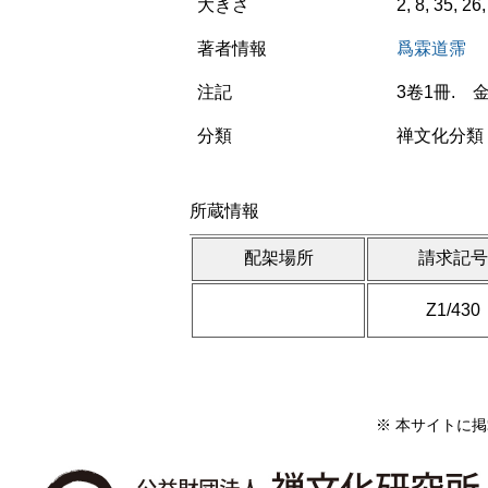
大きさ
2, 8, 35, 2
著者情報
爲霖道霈
注記
3卷1冊. 
分類
禅文化分類 
所蔵情報
配架場所
請求記
Z1/430
※ 本サイトに