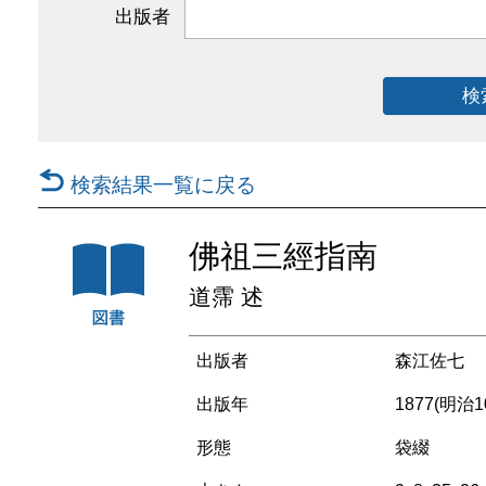
出版者
検
検索結果一覧に戻る
佛祖三經指南
道霈 述
出版者
森江佐七
出版年
1877(明治
形態
袋綴