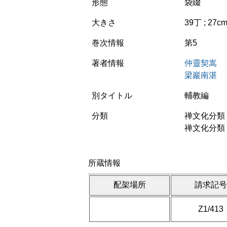
形態
袋綴
大きさ
39丁 ; 27c
巻次情報
第5
著者情報
仲靈契嵩
梁巖南湛
別タイトル
輔教編
分類
禅文化分類 
禅文化分類 
所蔵情報
配架場所
請求記
Z1/413