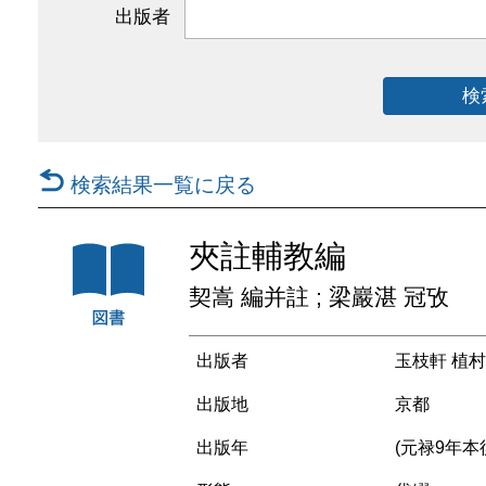
出版者
検
検索結果一覧に戻る
夾註輔教編
契嵩 編并註 ; 梁巖湛 冠攷
出版者
玉枝軒 植
出版地
京都
出版年
(元禄9年本