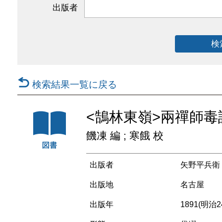
出版者
検
検索結果一覧に戻る
<鵠林東嶺>兩禪師毒
饑凍 編 ; 寒餓 校
出版者
矢野平兵衛
出版地
名古屋
出版年
1891(明治2