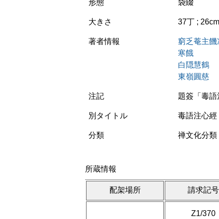
形態
袋綴
大きさ
37丁 ; 26c
著者情報
窮乏菴主饑
寒餓
白隠慧鶴
東嶺圓慈
注記
題簽「毒語注
別タイトル
毒語注心經
分類
禅文化分類 
所蔵情報
配架場所
請求記
Z1/370