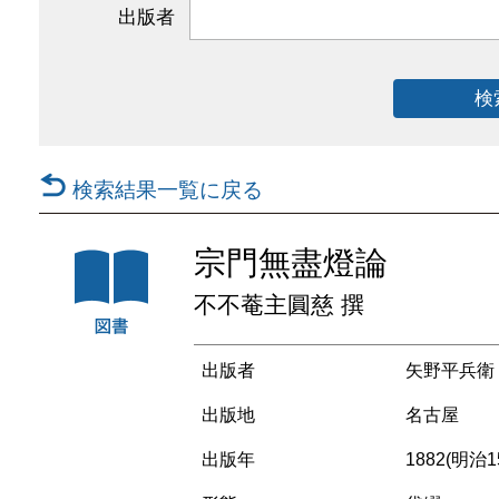
出版者
検
検索結果一覧に戻る
宗門無盡燈論
不不菴主圓慈 撰
出版者
矢野平兵衛
出版地
名古屋
出版年
1882(明治1