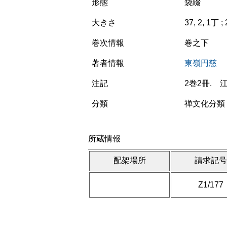
形態
袋綴
大きさ
37, 2, 1丁 ;
巻次情報
卷之下
著者情報
東嶺円慈
注記
2巻2冊.
分類
禅文化分類 
所蔵情報
配架場所
請求記
Z1/177