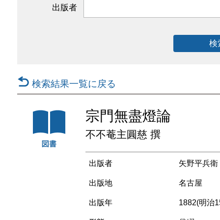
出版者
検
検索結果一覧に戻る
宗門無盡燈論
不不菴主圓慈 撰
出版者
矢野平兵衛
出版地
名古屋
出版年
1882(明治1