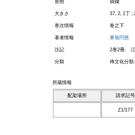
形態
袋綴
大きさ
37, 2, 1丁 ;
巻次情報
卷之下
著者情報
東嶺円慈
注記
2巻2冊.
分類
禅文化分類 
所蔵情報
配架場所
請求記
Z1/177