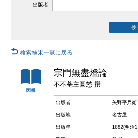
出版者
検
検索結果一覧に戻る
宗門無盡燈論
不不菴主圓慈 撰
出版者
矢野平兵衛
出版地
名古屋
出版年
1882(明治1