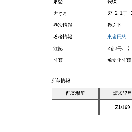
形態
袋綴
大きさ
37, 2, 1丁 ;
巻次情報
卷之下
著者情報
東嶺円慈
注記
2巻2冊.
分類
禅文化分類 
所蔵情報
配架場所
請求記
Z1/169