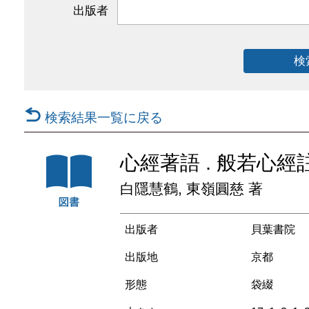
出版者
検
検索結果一覧に戻る
心經著語 . 般若心經
白隱慧鶴, 東嶺圓慈 著
出版者
貝葉書院
出版地
京都
形態
袋綴