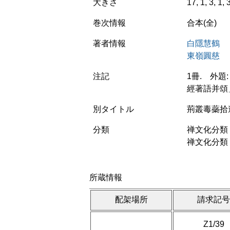
大きさ
17, 1, 3, 1,
巻次情報
合本(全)
著者情報
白隱慧鶴
東嶺圓慈
注記
1冊. 外題
經著語并頌
別タイトル
荊叢毒蘂拾
分類
禅文化分類 
禅文化分類 
所蔵情報
配架場所
請求記
Z1/39