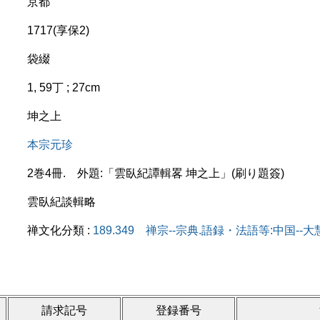
京都
1717(享保2)
袋綴
1, 59丁 ; 27cm
坤之上
本宗元珍
2巻4冊. 外題:「雲臥紀譚輯畧 坤之上」(刷り題簽)
雲臥紀談輯略
禅文化分類 :
189.349 禅宗--宗典.語録・法語等:中国--
請求記号
登録番号