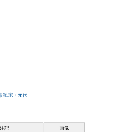
大慧派,宋・元代
注記
画像