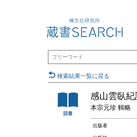
検索結果一覧に戻る
感山雲臥紀
本宗元珍 輯略
出版者