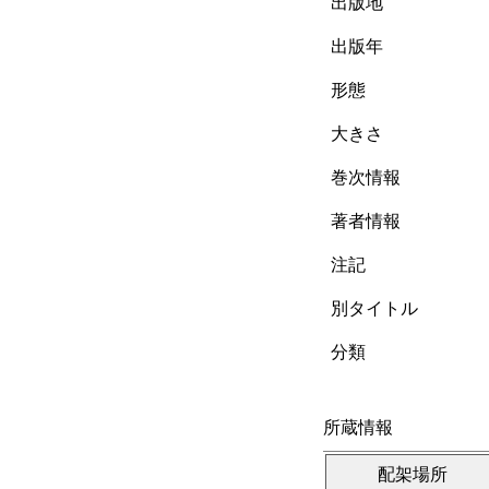
出版地
出版年
形態
大きさ
巻次情報
著者情報
注記
別タイトル
分類
所蔵情報
配架場所