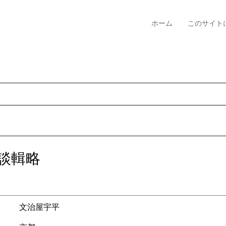
ホーム
このサイト
談輯略
文治屋宇平