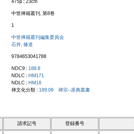
475p ; 23cm
中世禅籍叢刊, 第8巻
1
中世禅籍叢刊編集委員会
石井, 修道
9784653041788
NDC9 :
188.8
NDLC :
HM171
NDLC :
HM18
禅文化分類 :
189.09 禅宗--原典叢書
請求記号
登録番号