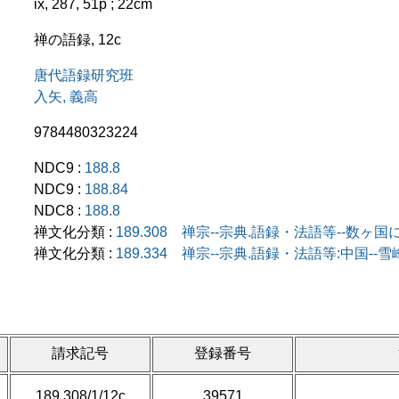
ix, 287, 51p ; 22cm
禅の語録, 12c
唐代語録研究班
入矢, 義高
9784480323224
NDC9 :
188.8
NDC9 :
188.84
NDC8 :
188.8
禅文化分類 :
189.308 禅宗--宗典.語録・法語等--数ヶ
禅文化分類 :
189.334 禅宗--宗典.語録・法語等:中国--
請求記号
登録番号
189.308/1/12c
39571