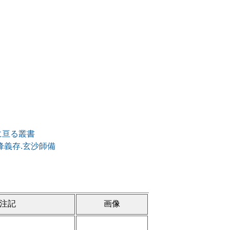
国に亘る叢書
雪峰義存.玄沙師備
注記
画像