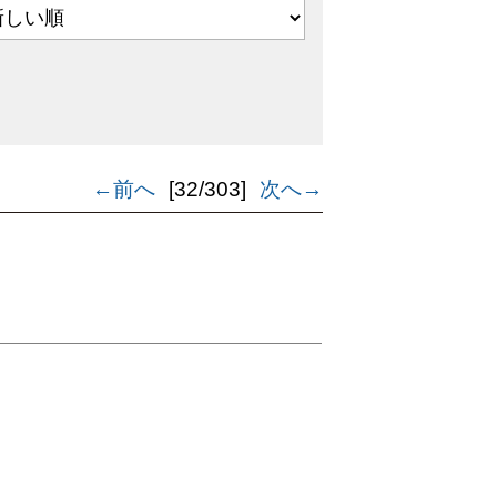
←前へ
[32/303]
次へ→