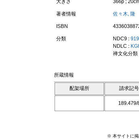
大きさ
366p ; 20c
著者情報
佐々木, 隆
ISBN
433603887
分類
NDC9 :
919
NDLC :
KG
禅文化分類 
所蔵情報
配架場所
請求記
189.479/
※ 本サイトに