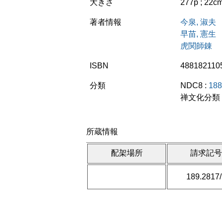
大きさ
277p ; 22c
著者情報
今泉, 淑夫
早苗, 憲生
虎関師錬
ISBN
488182110
分類
NDC8 :
188
禅文化分類 
所蔵情報
配架場所
請求記
189.2817