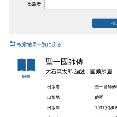
出版者
検
検索結果一覧に戻る
聖一國師傳
大石森太郎 編述 ; 圓爾辨圓
出版者
聖一國師傳
出版地
静岡
出版年
1931(昭和６