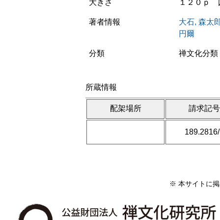
大きさ
１２０ｐ 図
著者情報
大石, 森太
円爾
分類
禅文化分類 
所蔵情報
配架場所
請求記
189.2816
※ 本サイトに